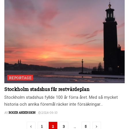
REPORTAGE
Stockholm stadshus får restvärdeplan
Stockholm stadshus fyllde 100 år förra året. Med så mycket
historia och anrika föremål räcker inte försäkringar...
AV
ROGER ANDERSSON
2024-06-10
1
2
3
…
5