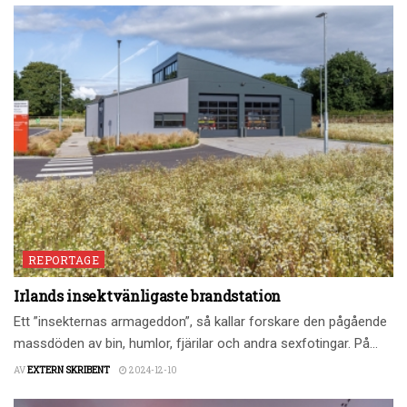
REPORTAGE
Irlands insektvänligaste brandstation
Ett ”insekternas armageddon”, så kallar forskare den pågående
massdöden av bin, humlor, fjärilar och andra sexfotingar. På...
AV
EXTERN SKRIBENT
2024-12-10