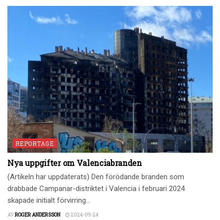
REPORTAGE
Nya uppgifter om Valenciabranden
(Artikeln har uppdaterats) Den förödande branden som
drabbade Campanar-distriktet i Valencia i februari 2024
skapade initialt förvirring...
AV
ROGER ANDERSSON
2024-09-24