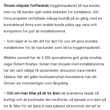
Ömsen erbjuder fortfarande
trygghetspaketet till nya kunder,
men nu får kunden själv anlita elektriker för installation. Det
förra projektet omfattade många hushåll på en gång, med en
kontrakterad firma som snabbt kunde jobba upp vana och
kompetens för just de installationerna.
– Som läget är nu blir det för dyrt för oss att göra enstaka
installationer för de nya kunder som vill ha trygghetspaketet.
Alldeles oavsett har de 3 500 spisvakterna
gett goda resultat,
säger Robert Knahpe. Sedan man började med installationerna
har det varit väldigt få spisbränder, dessutom bara mindre
sådana. När det gäller kostnadsnyttan konstaterar han att
Ömsen ser investeringen som långsiktig.
– Och om man tittar på de tre åren
när bränderna ökade så
kraftigt och de kostnader det medförde, så tjänade vi in dem på
tre år. Men för att tjäna in hela paketet så kommer det att ta