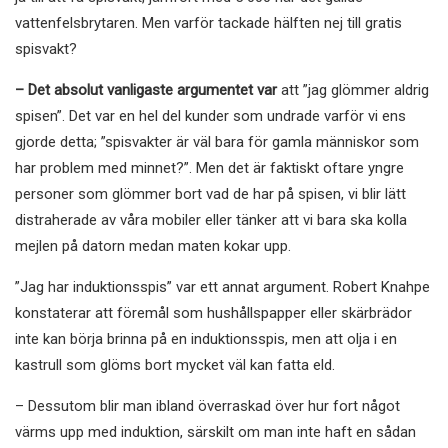
vattenfelsbrytaren. Men varför tackade hälften nej till gratis
spisvakt?
– Det absolut vanligaste argumentet var
att ”jag glömmer aldrig
spisen”. Det var en hel del kunder som undrade varför vi ens
gjorde detta; ”spisvakter är väl bara för gamla människor som
har problem med minnet?”. Men det är faktiskt oftare yngre
personer som glömmer bort vad de har på spisen, vi blir lätt
distraherade av våra mobiler eller tänker att vi bara ska kolla
mejlen på datorn medan maten kokar upp.
”Jag har induktionsspis” var ett annat argument. Robert Knahpe
konstaterar att föremål som hushållspapper eller skärbrädor
inte kan börja brinna på en induktionsspis, men att olja i en
kastrull som glöms bort mycket väl kan fatta eld.
– Dessutom blir man ibland överraskad över hur fort något
värms upp med induktion, särskilt om man inte haft en sådan