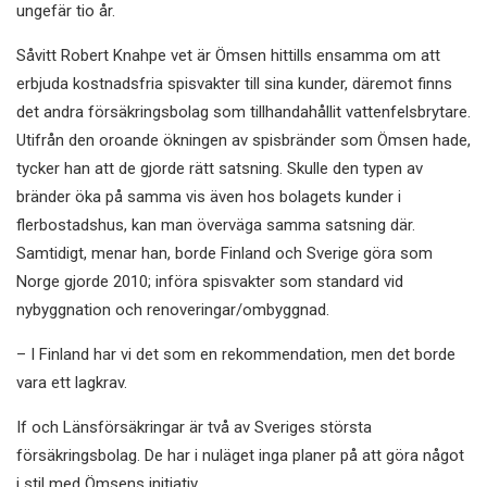
ungefär tio år.
Såvitt Robert Knahpe vet är Ömsen hittills ensamma om att
erbjuda kostnadsfria spisvakter till sina kunder, däremot finns
det andra försäkringsbolag som tillhandahållit vattenfelsbrytare.
Utifrån den oroande ökningen av spisbränder som Ömsen hade,
tycker han att de gjorde rätt satsning. Skulle den typen av
bränder öka på samma vis även hos bolagets kunder i
flerbostadshus, kan man överväga samma satsning där.
Samtidigt, menar han, borde Finland och Sverige göra som
Norge gjorde 2010; införa spisvakter som standard vid
nybyggnation och renoveringar/ombyggnad.
– I Finland har vi det som en rekommendation, men det borde
vara ett lagkrav.
If och Länsförsäkringar är två av Sveriges största
försäkringsbolag. De har i nuläget inga planer på att göra något
i stil med Ömsens initiativ.