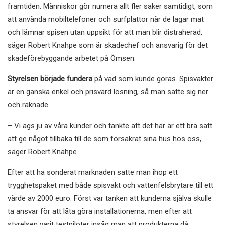
framtiden. Människor gör numera allt fler saker samtidigt, som
att använda mobiltelefoner och surfplattor när de lagar mat
och lämnar spisen utan uppsikt för att man blir distraherad,
säger Robert Knahpe som är skadechef och ansvarig för det
skadeförebyggande arbetet på Ömsen.
Styrelsen började fundera
på vad som kunde göras. Spisvakter
är en ganska enkel och prisvärd lösning, så man satte sig ner
och räknade.
– Vi ägs ju av våra kunder och tänkte att det här är ett bra sätt
att ge något tillbaka till de som försäkrat sina hus hos oss,
säger Robert Knahpe.
Efter att ha sonderat marknaden
satte man ihop ett
trygghetspaket med både spisvakt och vattenfelsbrytare till ett
värde av 2000 euro. Först var tanken att kunderna själva skulle
ta ansvar för att låta göra installationerna, men efter att
styrelsen varit testpiloter insåg man att produkterna då