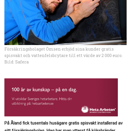
Försäkringsbolaget Ömsen erbjöd sina kunder gratis
spisvakt och vattenfelsbrytare till ett värde av 2 000 euro.
Bild: Safera
På Åland fick tusentals husägare gratis spisvakt installerad av
sitt försäkringsbolag. Idag har man ytterst få köksbränder