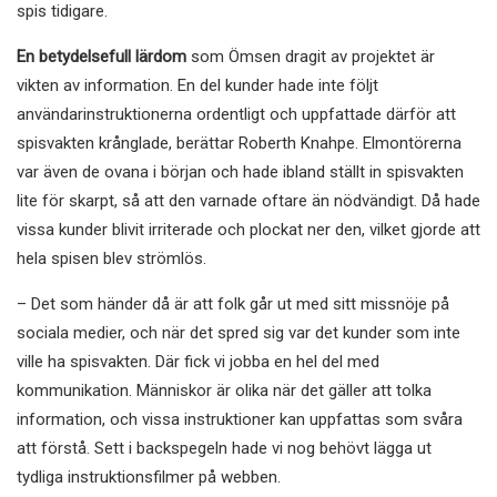
spis tidigare.
En betydelsefull lärdom
som Ömsen dragit av projektet är
vikten av information. En del kunder hade inte följt
användarinstruktionerna ordentligt och uppfattade därför att
spisvakten krånglade, berättar Roberth Knahpe. Elmontörerna
var även de ovana i början och hade ibland ställt in spisvakten
lite för skarpt, så att den varnade oftare än nödvändigt. Då hade
vissa kunder blivit irriterade och plockat ner den, vilket gjorde att
hela spisen blev strömlös.
– Det som händer då är att folk går ut med sitt missnöje på
sociala medier, och när det spred sig var det kunder som inte
ville ha spisvakten. Där fick vi jobba en hel del med
kommunikation. Människor är olika när det gäller att tolka
information, och vissa instruktioner kan uppfattas som svåra
att förstå. Sett i backspegeln hade vi nog behövt lägga ut
tydliga instruktionsfilmer på webben.